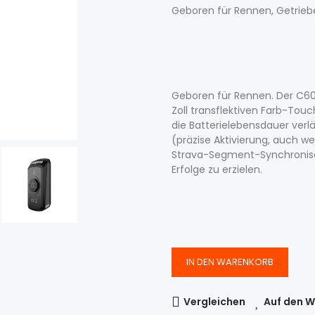
Geboren für Rennen, Getriebe
Accessories
Shop All Alle Produkte
Geboren für Rennen. Der C6
Zoll transflektiven Farb-Touc
Accessories
Shop All Alle Produkte
die Batterielebensdauer verlä
(präzise Aktivierung, auch w
Strava-Segment-Synchronisati
Erfolge zu erzielen.
IN DEN WARENKORB
Vergleichen
Auf den W