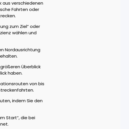
ck aus verschiedenen
rische Fahrten oder
trecken.
tung zum Ziel“ oder
izienz wählen und
en Nordausrichtung
behalten.
 größeren Überblick
lick haben.
gationsrouten von bis
streckenfahrten.
outen, indem Sie den
m Start“, die bei
net.