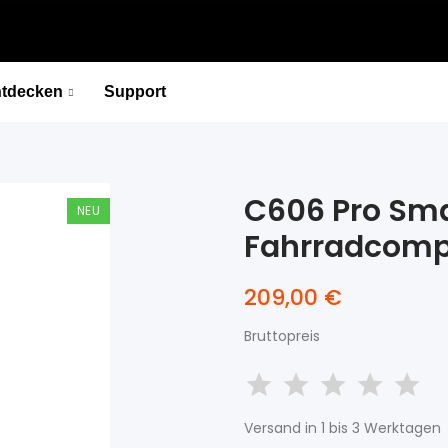
tdecken
Support
C606 V2 Smart GPS Fahrradcomputer
Entdecke die Welt · Finde deinen Weg
C606 Pro Sma
NEU
Entdecken
Fahrradcomp
C606 V2 Smart GPS Fahrradcomputer
209,00 €
NEU
Entdecke die Welt · Finde deinen Weg
Bruttopreis
Entdecken
NEU
Versand in 1 bis 3 Werktagen