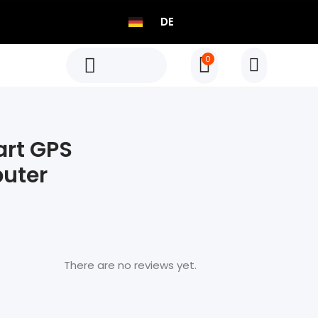
DE
0
C606 Pro Smart GPS Fahrradcomputer
Geboren für Rennen, Getrieben von Fortschritt
rt GPS
Entdecken
uter
C606 Pro Smart GPS Fahrradcomputer
NEU
Geboren für Rennen, Getrieben von Fortschritt
Entdecken
There are no reviews yet.
NEU