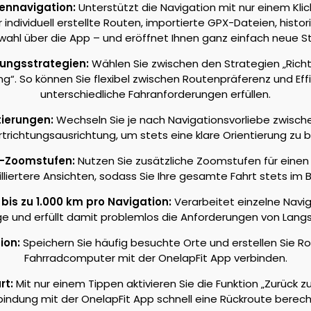
ennavigation:
Unterstützt die Navigation mit nur einem Kli
 individuell erstellte Routen, importierte GPX-Dateien, histo
wahl über die App – und eröffnet Ihnen ganz einfach neue S
ungsstrategien:
Wählen Sie zwischen den Strategien „Rich
g“. So können Sie flexibel zwischen Routenpräferenz und Eff
unterschiedliche Fahranforderungen erfüllen.
tierungen:
Wechseln Sie je nach Navigationsvorliebe zwisch
trichtungsausrichtung, um stets eine klare Orientierung zu 
n-Zoomstufen:
Nutzen Sie zusätzliche Zoomstufen für einen
lliertere Ansichten, sodass Sie Ihre gesamte Fahrt stets im B
bis zu 1.000 km pro Navigation:
Verarbeitet einzelne Navi
ge und erfüllt damit problemlos die Anforderungen von Lang
ion:
Speichern Sie häufig besuchte Orte und erstellen Sie R
Fahrradcomputer mit der OnelapFit App verbinden.
rt:
Mit nur einem Tippen aktivieren Sie die Funktion „Zurück zu
bindung mit der OnelapFit App schnell eine Rückroute berech