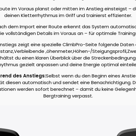
Route im Voraus planst oder mitten im Anstieg einsteigst – d
deinen Kletterrhythmus im Griff und trainierst effizienter.
ch dem Import einer Route erkennt das System automatisc
die vollständigen Details im Voraus an – für optimale Training
stiegs zeigt eine spezielle ClimbPro-Seite folgende Daten 
istanz,Verbleibende ,öhenmeter,Höhen-/Steigungsprofil,Zwei 
hältst du einen klaren Überblick über die Streckenbedingun
hythmus gezielt anpassen und deine Energie optimal einteile
rend des Anstiegs:
Selbst wenn du den Beginn eines Anstie
ät diesen automatisch und sendet eine Benachrichtigung. D
tionen werden sofort berechnet – damit du keine Gelegenhe
Bergtraining verpasst.