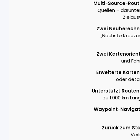
Multi-Source-Rout
Quellen – darunter
Zielaus
Zwei Neuberechn
„Nächste Kreuzun
Zwei Kartenorien
und Fahr
Erweiterte Karte
oder detai
Unterstützt Routen 
zu 1.000 km Län
Waypoint-Navigat
Zurück zum Sta
Ver